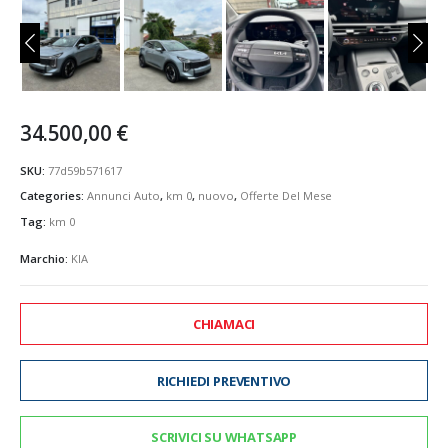
34.500,00
€
SKU:
77d59b571617
Categories:
Annunci Auto
,
km 0
,
nuovo
,
Offerte Del Mese
Tag:
km 0
Marchio:
KIA
CHIAMACI
RICHIEDI PREVENTIVO
SCRIVICI SU WHATSAPP