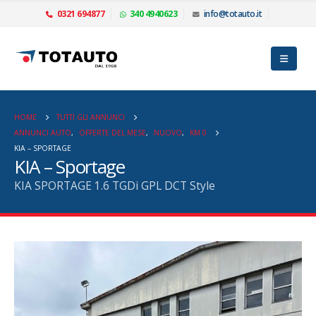
0321 694877
340 4940623
info@totauto.it
HOME
TUTTI GLI ANNUNCI
ANNUNCI AUTO
,
OFFERTE DEL MESE
,
NUOVO
,
KM 0
KIA – SPORTAGE
KIA – Sportage
KIA SPORTAGE 1.6 TGDi GPL DCT Style