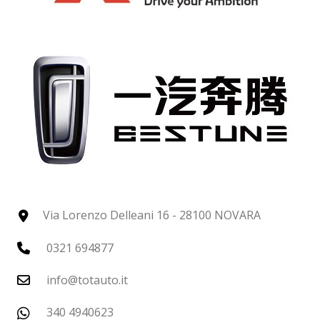
Via Lorenzo Delleani 16 - 28100 NOVARA
0321 694877
info@totauto.it
340 4940623