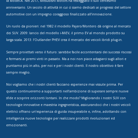
la Model-A. Nel 2017, Mitsubishi Motors ha festeggiato il suo centesimo
anniversario. Un secolo di attività in cui ci siamo dedicati ai progressi del settore
automotive con un impegno coraggioso finalizzato all’innovazione.
Un ruolo da pionieri: nel 1982 il modello Pajero/Montero dà origine al mercato
dei SUV. 2009: lancio del modello i-MiEV, il primo EV al mondo prodotto su
larga scala. 2013: l’Outlander PHEV crea il mercato dei veicoli ibridi plug-in.
Sempre proiettati verso il futuro: sarebbe facile accontentarsi dei successi riscossi
e fermarsi ai premi vinti in passato. Ma a noi non piace adagiarci sugli allori e
puntiamo più in alto, per noi e per i nostri clienti. Il nostro obiettivo è fare
sempre meglio.
Noi vogliamo che i nostri clienti facciano esperienze mai vissute prima. Per
questo continueremo a supportarti nell’ambizione di superare sempre nuove
sfide e scoprire orizzonti lontani. In che modo? Migliorando i nostri SUV con
tecnologie innovative e maestria ingegneristica, assicurandoci che i nostri veicoli
elettrici offrano un’esperienza di guida insuperabile e, infine, adottando con
intelligenza nuove tecnologie per realizzare prodotti rivoluzionari ed
emozionanti.