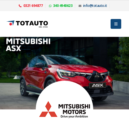
0321 694877
340 4940623
info@totauto.it