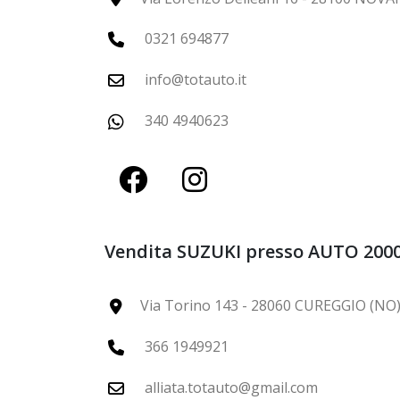
0321 694877
info@totauto.it
340 4940623
Vendita SUZUKI presso AUTO 200
Via Torino 143 - 28060 CUREGGIO (NO
366 1949921
alliata.totauto@gmail.com