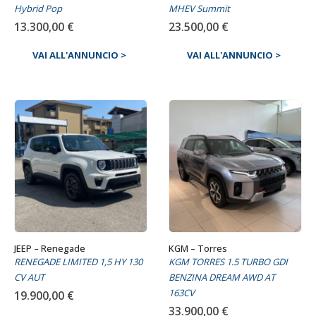
Hybrid Pop
MHEV Summit
13.300,00
€
23.500,00
€
VAI ALL'ANNUNCIO >
VAI ALL'ANNUNCIO >
JEEP – Renegade
KGM – Torres
RENEGADE LIMITED 1,5 HY 130
KGM TORRES 1.5 TURBO GDI
CV AUT
BENZINA DREAM AWD AT
163CV
19.900,00
€
33.900,00
€