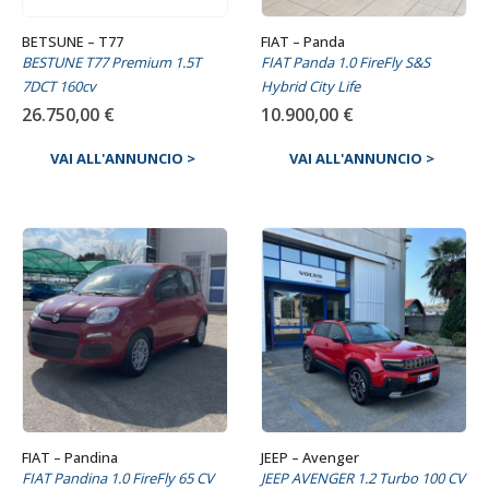
BETSUNE – T77
FIAT – Panda
BESTUNE T77 Premium 1.5T
FIAT Panda 1.0 FireFly S&S
7DCT 160cv
Hybrid City Life
26.750,00
€
10.900,00
€
VAI ALL'ANNUNCIO >
VAI ALL'ANNUNCIO >
FIAT – Pandina
JEEP – Avenger
FIAT Pandina 1.0 FireFly 65 CV
JEEP AVENGER 1.2 Turbo 100 CV