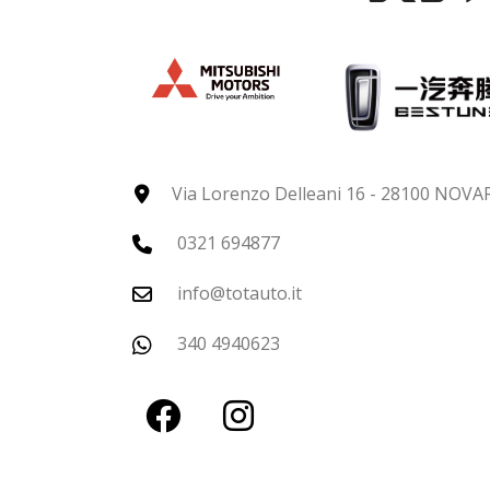
Via Lorenzo Delleani 16 - 28100 NOVA
0321 694877
info@totauto.it
340 4940623